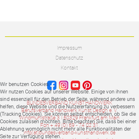
Impressum
Datenschutz
Kontakt
Wir benutzen Cookies
Wir nutzen Cookies auf unserer Website. Einige von ihnen
sind essenziell für den Betrieb der Seite, während andere uns
BUNDESVERBAND KUNSTHANDWERK
helfen, diese Website und die Nutzererfahrung zu verbessern
Berufsverband Handwerk Kunst Design e. V.
(Tracking Cookies). Sie können selbst entscheiden, ob Sie die
Windmühlstraße 3 I 60329 Frankfurt am Main
Cookies zulassen möchten. Bitte beachten Sie, dass bei einer
Fon + 49 (0) 69 - 74 02 31
Ablehnung womöglich nicht mehr alle Funktionalitäten der
info(at)bundesverband-kunsthandwerk.de
Seite zur Verfügung stehen.